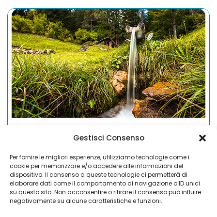
Gestisci Consenso
Luoghi fuori dal comune
Per fornire le migliori esperienze, utilizziamo tecnologie come i
cookie per memorizzare e/o accedere alle informazioni del
dispositivo. Il consenso a queste tecnologie ci permetterà di
elaborare dati come il comportamento di navigazione o ID unici
Tra le cime maestose e i panorami iconici
su questo sito. Non acconsentire o ritirare il consenso può influire
delle Dolomiti esiste un lato più intimo,
negativamente su alcune caratteristiche e funzioni.
autentico e sorprendente.