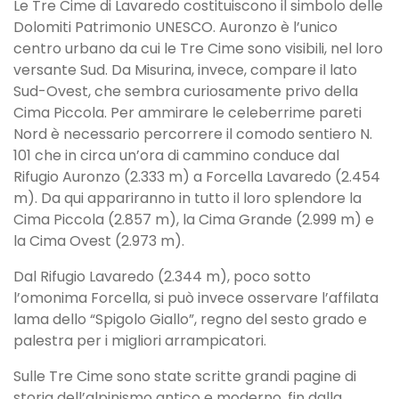
Le Tre Cime di Lavaredo costituiscono il simbolo delle
Dolomiti Patrimonio UNESCO. Auronzo è l’unico
centro urbano da cui le Tre Cime sono visibili, nel loro
versante Sud. Da Misurina, invece, compare il lato
Sud-Ovest, che sembra curiosamente privo della
Cima Piccola. Per ammirare le celeberrime pareti
Nord è necessario percorrere il comodo sentiero N.
101 che in circa un’ora di cammino conduce dal
Rifugio Auronzo (2.333 m) a Forcella Lavaredo (2.454
m). Da qui appariranno in tutto il loro splendore la
Cima Piccola (2.857 m), la Cima Grande (2.999 m) e
la Cima Ovest (2.973 m).
Dal Rifugio Lavaredo (2.344 m), poco sotto
l’omonima Forcella, si può invece osservare l’affilata
lama dello “Spigolo Giallo”, regno del sesto grado e
palestra per i migliori arrampicatori.
Sulle Tre Cime sono state scritte grandi pagine di
storia dell’alpinismo antico e moderno, fin dalla