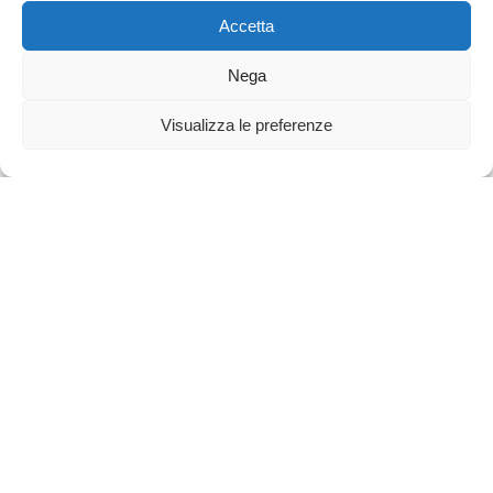
Accetta
Nega
Scopri
Visualizza le preferenze
Luoghi fuori dal comune