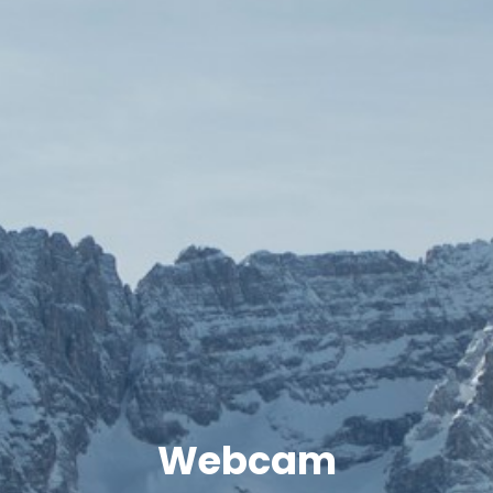
Webcam