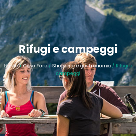
Rifugi e campeggi
Home
/
Cosa Fare
/
Shopping e gastronomia
/ Rifugi e
campeggi