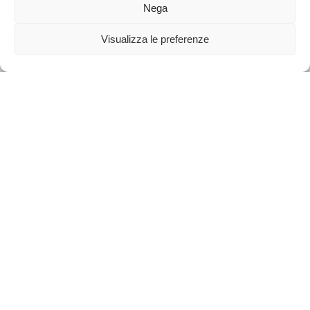
Nega
Visualizza le preferenze
CONSORZIO TURISTICO TRE CIME
DOLOMITI
Via Corte, 18 - 32041 Auronzo di Cadore (BL)
Tel. +39 0435 99603
Partita I.V.A. 00692510258