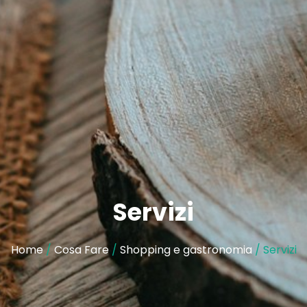
Servizi
Home
/
Cosa Fare
/
Shopping e gastronomia
/ Servizi