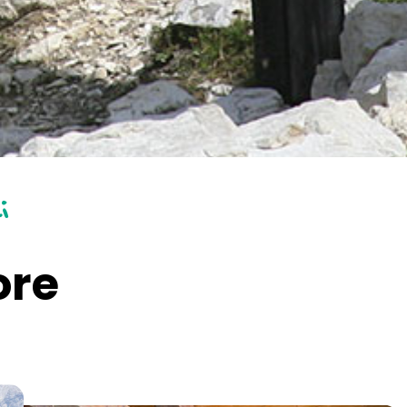
i
ore