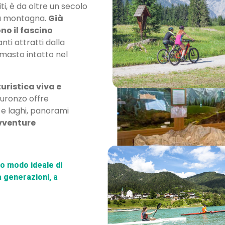
i, è da oltre un secolo
la montagna.
Già
ono il fascino
ianti attratti dalla
rimasto intatto nel
uristica viva e
Auronzo offre
 e laghi, panorami
vventure
tuo modo ideale di
a generazioni, a