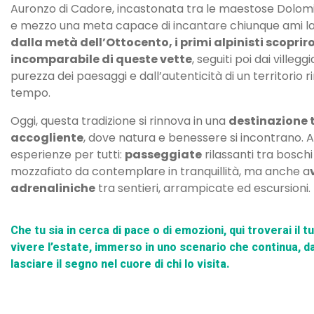
Auronzo di Cadore, incastonata tra le maestose Dolomit
e mezzo una meta capace di incantare chiunque ami 
dalla metà dell
’
Ottocento, i primi alpinisti scoprir
incomparabile di queste vette
, seguiti poi dai villegg
purezza dei paesaggi e dall’autenticità di un territorio 
tempo.
Oggi, questa tradizione si rinnova in una
destinazione t
accogliente
, dove natura e benessere si incontrano. 
esperienze per tutti:
passeggiate
rilassanti tra boschi
mozzafiato da contemplare in tranquillità, ma anche a
adrenaliniche
tra sentieri, arrampicate ed escursioni.
Che tu sia in cerca di pace o di emozioni, qui troverai il 
vivere l’estate, immerso in uno scenario che continua, d
lasciare il segno nel cuore di chi lo visita.