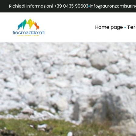
Richiedi informazioni +39 0435 99603
info@auronzomisurina
Home page
Ter