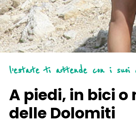
l’estate ti attende con i suoi c
A piedi, in bici 
delle Dolomiti