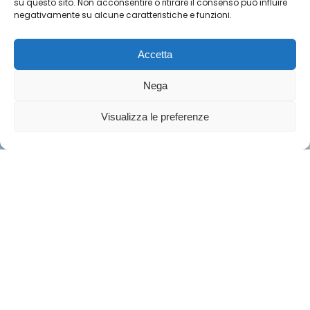
su questo sito. Non acconsentire o ritirare il consenso può influire
negativamente su alcune caratteristiche e funzioni.
Accetta
la montagna... natura,
Nega
bellezza, autenticità ... in
Visualizza le preferenze
sicurezza !
Resta Consapevole - Leggi di più