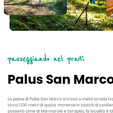
passeggiando nel prati
Palus San Marc
La piana di Palùs San Marco si trova a metà strada tr
circa 1.100 metri di quota. Immersa in boschi di conife
possenti cime di Marmarole e Sorapiss, la località è i