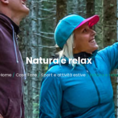
Natura e relax
Home
/
Cosa Fare
/
Sport e attività estive
/ Natura e rela